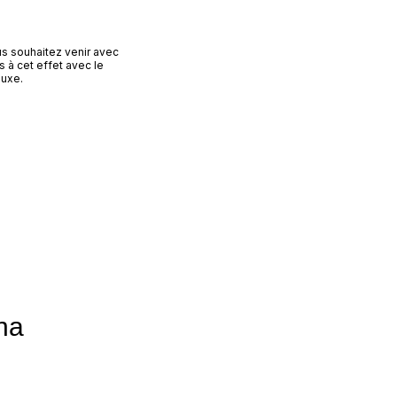
us souhaitez venir avec
s à cet effet avec le
luxe.
na