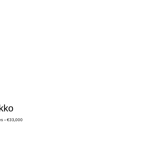
akko
s – €33,000