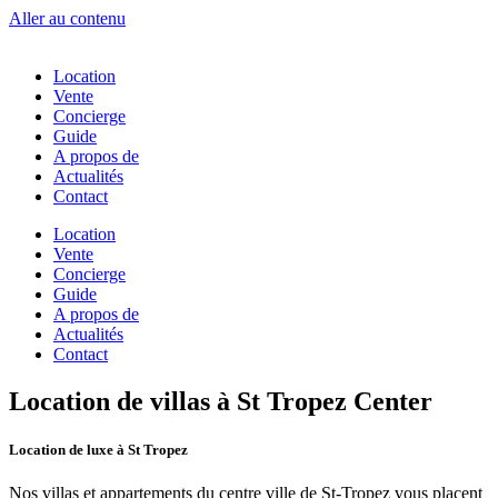
Aller au contenu
Location
Vente
Concierge
Guide
A propos de
Actualités
Contact
Location
Vente
Concierge
Guide
A propos de
Actualités
Contact
Location de villas à St Tropez Center
Location de luxe à St Tropez
Nos villas et appartements du centre ville de St-Tropez vous placent