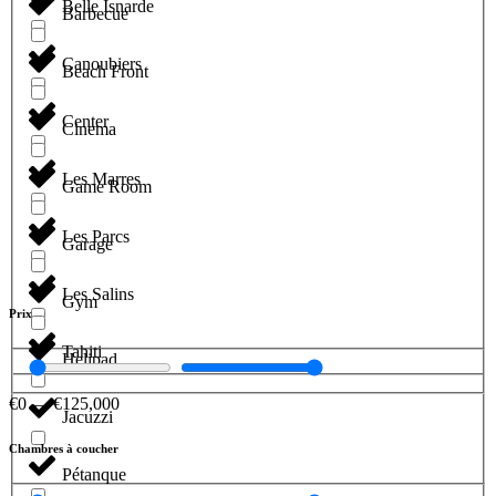
Belle Isnarde
Barbecue
Canoubiers
Beach Front
Center
Cinema
Les Marres
Game Room
Les Parcs
Garage
Les Salins
Gym
Prix
Tahiti
Helipad
€
0
—
€
125,000
Jacuzzi
Chambres à coucher
Pétanque