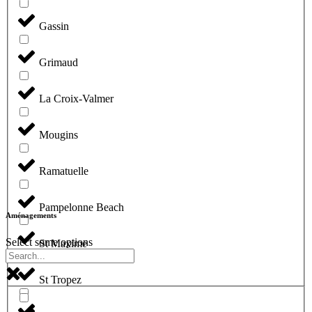
Gassin
Grimaud
La Croix-Valmer
Mougins
Ramatuelle
Pampelonne Beach
Aménagements
Select some options
St Maxime
St Tropez