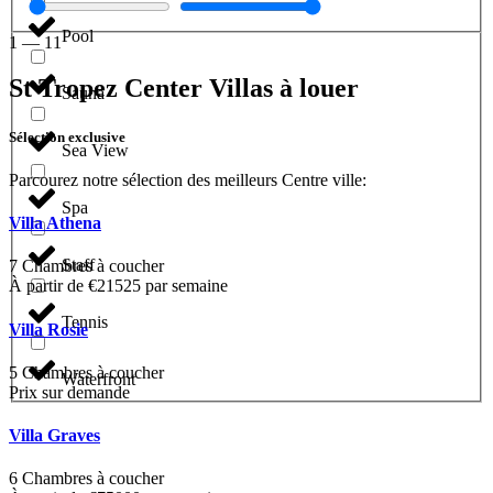
Pool
1
—
11
St Tropez Center Villas à louer
Sauna
Sélection exclusive
Sea View
Parcourez notre sélection des meilleurs Centre ville:
Spa
Villa Athena
Staff
7 Chambres à coucher
À partir de €21525 par semaine
Tennis
Villa Rosie
5 Chambres à coucher
Waterfront
Prix sur demande
Villa Graves
6 Chambres à coucher