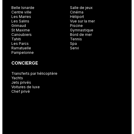
Belle Isnarde
Salle de jeux
Centre ville
Cinéma
Les Marres
Héliport
Les Salins
Vue sur la mer
Grimaud
Piscine
St Maxime
Gymnastique
Canoubiers
Bord de mer
Tahiti
Tennis
Les Parcs
Spa
Ramatuelle
Servi
Pampelonne
CONCIERGE
Transferts par hélicoptère
Yachts
Jets privés
Voitures de luxe
Chef privé