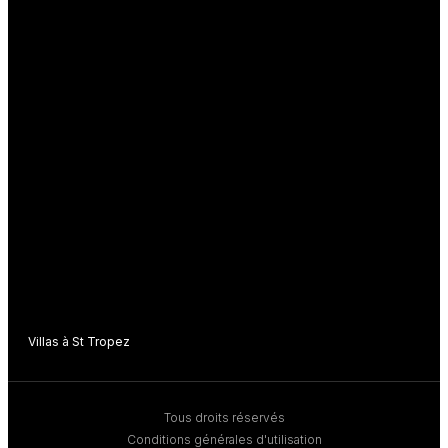
Villas à St Tropez
V
Tous droits réservés
Conditions générales d'utilisation