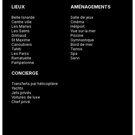
LIEUX
AMÉNAGEMENTS
Belle Isnarde
Salle de jeux
Centre ville
Cinéma
Les Marres
Héliport
Les Salins
Vue sur la mer
Grimaud
Piscine
St Maxime
Gymnastique
Canoubiers
Bord de mer
Tahiti
Tennis
Les Parcs
Spa
Ramatuelle
Servi
Pampelonne
CONCIERGE
Transferts par hélicoptère
Yachts
Jets privés
Voitures de luxe
Chef privé