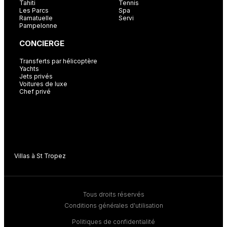
Tahiti
Tennis
Les Parcs
Spa
Ramatuelle
Servi
Pampelonne
CONCIERGE
Transferts par hélicoptère
Yachts
Jets privés
Voitures de luxe
Chef privé
Villas à St Tropez
V
Tous droits réservés
Conditions générales d'utilisation
Politiques de confidentialité