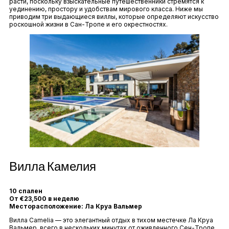
расти, поскольку взыскательные путешественники стремятся к
уединению, простору и удобствам мирового класса. Ниже мы
приводим три выдающиеся виллы, которые определяют искусство
роскошной жизни в Сан-Тропе и его окрестностях.
Вилла Камелия
10 спален
От €23,500 в неделю
Месторасположение: Ла Круа Вальмер
Вилла Camelia — это элегантный отдых в тихом местечке Ла Круа
Вальмер, всего в нескольких минутах от оживленного Сен-Тропе.