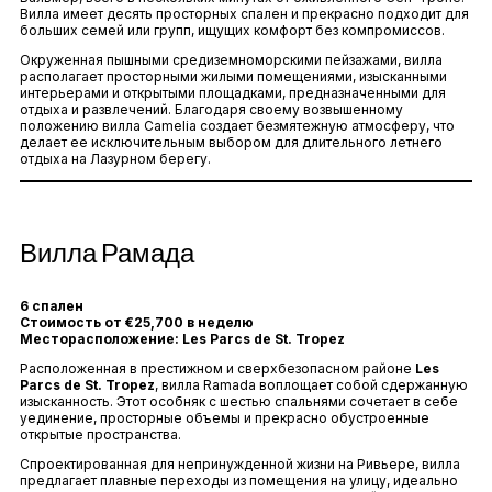
Вилла имеет десять просторных спален и прекрасно подходит для
больших семей или групп, ищущих комфорт без компромиссов.
Окруженная пышными средиземноморскими пейзажами, вилла
располагает просторными жилыми помещениями, изысканными
интерьерами и открытыми площадками, предназначенными для
отдыха и развлечений. Благодаря своему возвышенному
положению вилла Camelia создает безмятежную атмосферу, что
делает ее исключительным выбором для длительного летнего
отдыха на Лазурном берегу.
Вилла Рамада
6 спален
Стоимость от €25,700 в неделю
Месторасположение: Les Parcs de St. Tropez
Расположенная в престижном и сверхбезопасном районе
Les
Parcs de St. Tropez
, вилла Ramada воплощает собой сдержанную
изысканность. Этот особняк с шестью спальнями сочетает в себе
уединение, просторные объемы и прекрасно обустроенные
открытые пространства.
Спроектированная для непринужденной жизни на Ривьере, вилла
предлагает плавные переходы из помещения на улицу, идеально