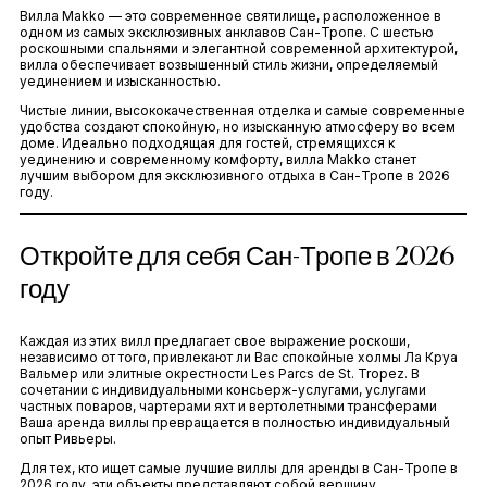
Вилла Makko — это современное святилище, расположенное в
одном из самых эксклюзивных анклавов Сан-Тропе. С шестью
роскошными спальнями и элегантной современной архитектурой,
вилла обеспечивает возвышенный стиль жизни, определяемый
уединением и изысканностью.
Чистые линии, высококачественная отделка и самые современные
удобства создают спокойную, но изысканную атмосферу во всем
доме. Идеально подходящая для гостей, стремящихся к
уединению и современному комфорту, вилла Makko станет
лучшим выбором для эксклюзивного отдыха в Сан-Тропе в 2026
году.
Откройте для себя Сан-Тропе в 2026
году
Каждая из этих вилл предлагает свое выражение роскоши,
независимо от того, привлекают ли Вас спокойные холмы Ла Круа
Вальмер или элитные окрестности Les Parcs de St. Tropez. В
сочетании с индивидуальными консьерж-услугами, услугами
частных поваров, чартерами яхт и вертолетными трансферами
Ваша аренда виллы превращается в полностью индивидуальный
опыт Ривьеры.
Для тех, кто ищет самые лучшие виллы для аренды в Сан-Тропе в
2026 году, эти объекты представляют собой вершину