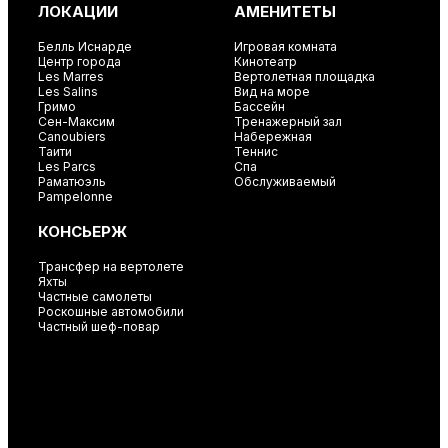
ЛОКАЦИИ
АМЕНИТЕТЫ
Белль Иснарде
Игровая комната
Центр города
Кинотеатр
Les Marres
Вертолетная площадка
Les Salins
Вид на море
Гримо
Бассейн
Сен-Максим
Тренажерный зал
Canoubiers
Набережная
Таити
Теннис
Les Parcs
Спа
Раматюэль
Обслуживаемый
Pampelonne
КОНСЬЕРЖ
Трансфер на вертолете
Яхты
Частные самолеты
Роскошные автомобили
Частный шеф-повар