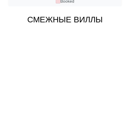
Booked
СМЕЖНЫЕ ВИЛЛЫ
ЭКСКЛЮЗИВНЫЙ ВЫБОР
Ознакомьтесь с нашей подборкой лучших вилл класса люкс в Сан-
Тропе:
Вилла Anahita