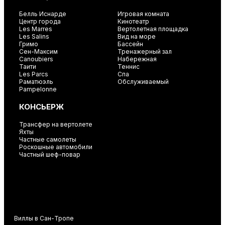
Белль Иснарде
Игровая комната
Центр города
Кинотеатр
Les Marres
Вертолетная площадка
Les Salins
Вид на море
Гримо
Бассейн
Сен-Максим
Тренажерный зал
Canoubiers
Набережная
Таити
Теннис
Les Parcs
Спа
Раматюэль
Обслуживаемый
Pampelonne
КОНСЬЕРЖ
Трансфер на вертолете
Яхты
Частные самолеты
Роскошные автомобили
Частный шеф-повар
Виллы в Сан-Тропе
В