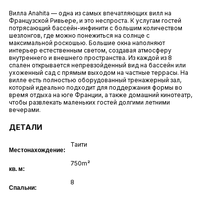
Вилла Anahita — одна из самых впечатляющих вилл на
Французской Ривьере, и это неспроста. К услугам гостей
потрясающий бассейн-инфинити с большим количеством
шезлонгов, где можно понежиться на солнце с
максимальной роскошью. Большие окна наполняют
интерьер естественным светом, создавая атмосферу
внутреннего и внешнего пространства. Из каждой из 8
спален открывается непревзойденный вид на бассейн или
ухоженный сад с прямым выходом на частные террасы. На
вилле есть полностью оборудованный тренажерный зал,
который идеально подходит для поддержания формы во
время отдыха на юге Франции, а также домашний кинотеатр,
чтобы развлекать маленьких гостей долгими летними
вечерами.
ДЕТАЛИ
Таити
Местонахождение:
750m²
кв. м:
8
Спальни: