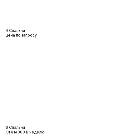
Вилла Люсия
4 Спальни
Цена по запросу
Вилла Мас
6 Спальни
От €14000 В неделю