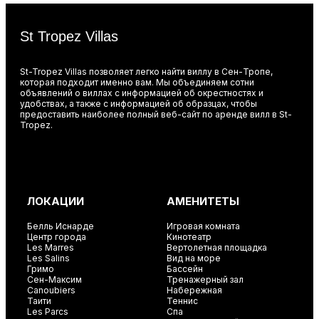
St Tropez Villas
St-Tropez Villas позволяет легко найти виллу в Сен-Тропе,
которая подходит именно вам. Мы объединяем сотни
объявлений о виллах с информацией об окрестностях и
удобствах, а также с информацией об образцах, чтобы
предоставить наиболее полный веб-сайт по аренде вилл в St-
Tropez.
ЛОКАЦИИ
АМЕНИТЕТЫ
Белль Иснарде
Игровая комната
Центр города
Кинотеатр
Les Marres
Вертолетная площадка
Les Salins
Вид на море
Гримо
Бассейн
Сен-Максим
Тренажерный зал
Canoubiers
Набережная
Таити
Теннис
Les Parcs
Спа