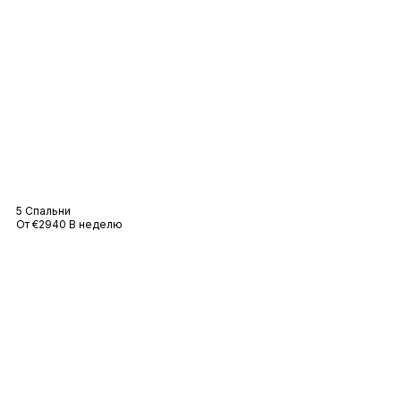
Вилла «Амели
5 Спальни
От €2940 В неделю