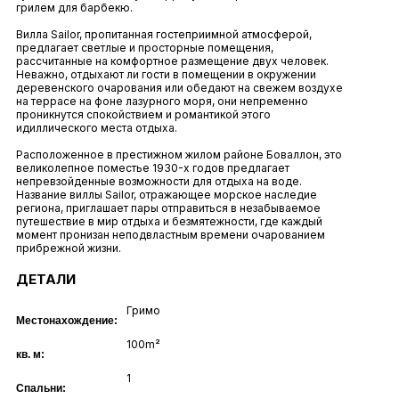
грилем для барбекю.
Вилла Sailor, пропитанная гостеприимной атмосферой,
предлагает светлые и просторные помещения,
рассчитанные на комфортное размещение двух человек.
Неважно, отдыхают ли гости в помещении в окружении
деревенского очарования или обедают на свежем воздухе
на террасе на фоне лазурного моря, они непременно
проникнутся спокойствием и романтикой этого
идиллического места отдыха.
Расположенное в престижном жилом районе Боваллон, это
великолепное поместье 1930-х годов предлагает
непревзойденные возможности для отдыха на воде.
Название виллы Sailor, отражающее морское наследие
региона, приглашает пары отправиться в незабываемое
путешествие в мир отдыха и безмятежности, где каждый
момент пронизан неподвластным времени очарованием
прибрежной жизни.
ДЕТАЛИ
Гримо
Местонахождение:
100m²
кв. м:
1
Спальни: