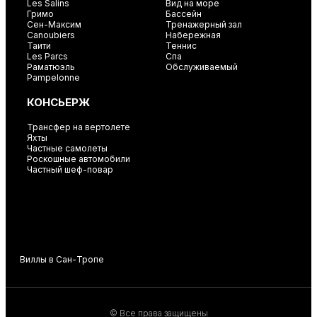
Les Salins
Вид на море
Гримо
Бассейн
Сен-Максим
Тренажерный зал
Canoubiers
Набережная
Таити
Теннис
Les Parcs
Спа
Раматюэль
Обслуживаемый
Pampelonne
КОНСЬЕРЖ
Трансфер на вертолете
Яхты
Частные самолеты
Роскошные автомобили
Частный шеф-повар
Виллы в Сан-Тропе
В
© Все права защищены