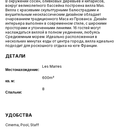
В окружении сосен, оливковых деревьев и кипарисов,
вокруг великолепного бассейна построена вилла Mas.
Вилла с красивыми скульптурными балюстрадами и
внушительным неоклассическим дизайном обладает
очарованием традиционного Маса из Прованса. Дизайн
интерьера выполнен в современном стиле, с широкими
просторами и утонченными линиями. 16 гостей могут
наслаждаться виллой в полном уединении, любуясь
Средиземным морем. Идеально расположенная в
нескольких минутах езды от центра города, вилла идеально
подходит для роскошного отдыха на юге Франции.
ДЕТАЛИ
Les Marres
Местонахождение:
600m²
кв. м:
8
Спальни:
УДОБСТВА
Cinema
,
Pool
,
Staff