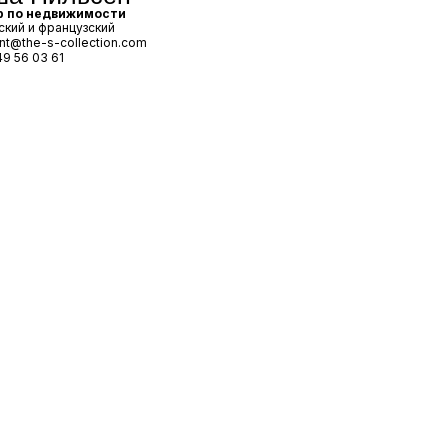
р по недвижимости
ский и французский
ant@the-s-collection.com
49 56 03 61