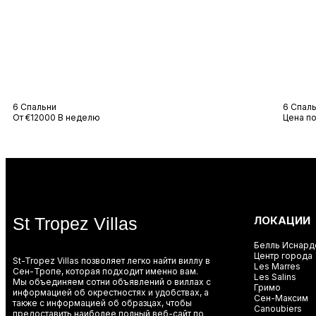
Вилла Джулия
Ви
6 Спальни
6 Спал
От €12000 В неделю
Цена по
St Tropez Villas
ЛОКАЦИИ
Белль Иснард
Центр города
St-Tropez Villas позволяет легко найти виллу в
Les Marres
Сен-Тропе, которая подходит именно вам.
Les Salins
Мы объединяем сотни объявлений о виллах с
Гримо
информацией об окрестностях и удобствах, а
Сен-Максим
также с информацией об образцах, чтобы
Canoubiers
предоставить наиболее полный веб-сайт по