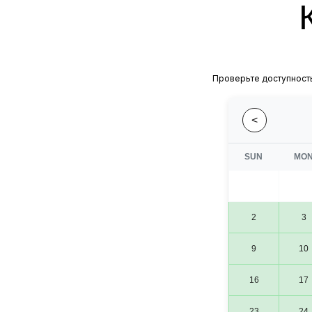
Проверьте доступность
<
SUN
MO
2
3
9
10
16
17
23
24