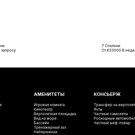
лла Бригитта
Вилла А
ьни
7 Спальни
 запросу
От €33000 В нед
АМЕНИТЕТЫ
КОНСЬЕРЖ
е
Игровая комната
Трансфер на вертоле
Кинотеатр
Яхты
Вертолетная площадка
Частные самолеты
Вид на море
Роскошные автомоби
Бассейн
Частный шеф-повар
Тренажерный зал
Набережная