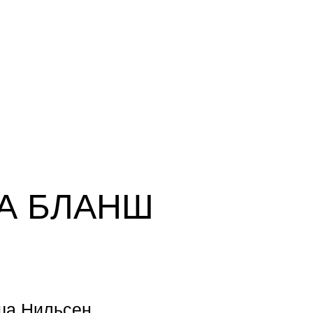
А БЛАНШ
ша Нильсен