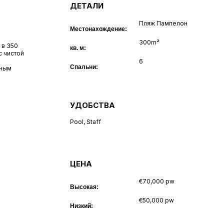
Ш
ДЕТАЛИ
Пляж Пампелон
Местонахождение:
300m²
 в 350
кв. м:
с чистой
6
Спальни:
нным
УДОБСТВА
Pool
,
Staff
ЦЕНА
€70,000 pw
Высокая:
€50,000 pw
Низкий: