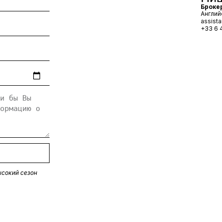
Броке
Англий
assist
+33 6 
ысокий сезон