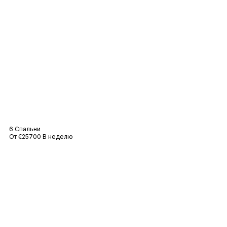
Вилла Рамада
6 Спальни
От €25700 В неделю