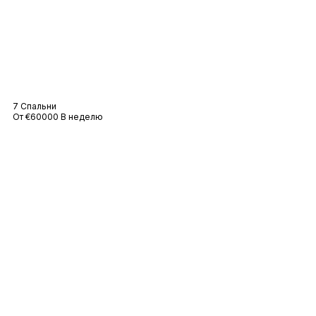
Вилла Ama
7 Спальни
От €60000 В неделю
Вилла Лилли