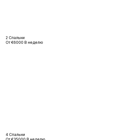
Дом Мадди
2 Спальни
От €6000 В неделю
Вилла «Полуостров
4 Спальни
От €35000 В неделю