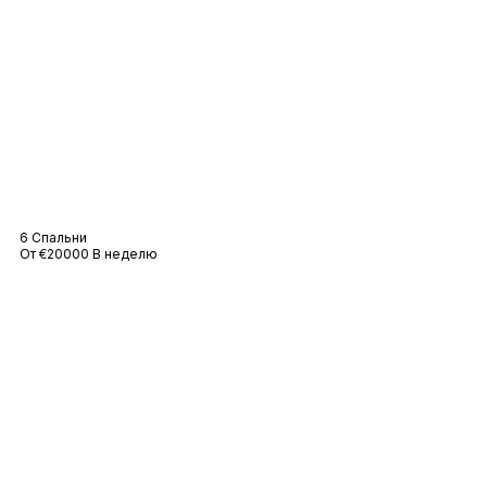
Вилла Taha
6 Спальни
От €20000 В неделю