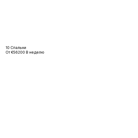
Вилла Audrey
10 Спальни
От €56200 В неделю
Вилла Монро