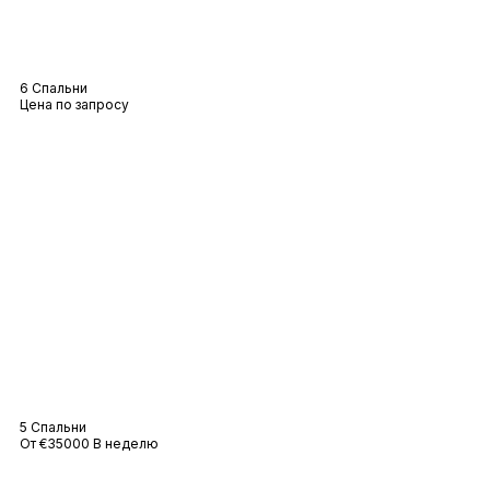
Вилла Маррес
6 Спальни
Цена по запросу
Вилла Виктория
5 Спальни
От €35000 В неделю