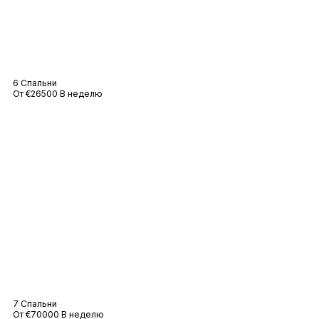
Вилла Агапе
6 Спальни
От €26500 В неделю
Вилла Vaïana
7 Спальни
От €70000 В неделю