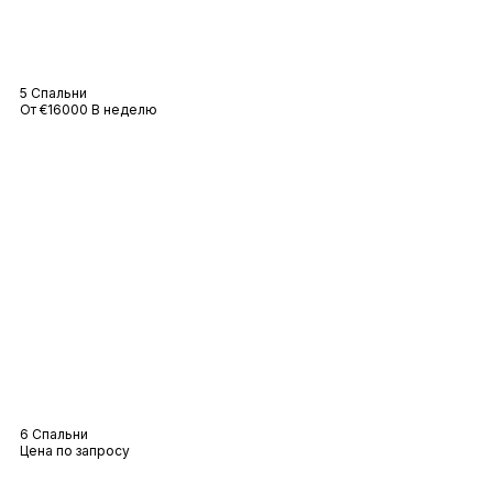
Вилла Nikki Beach
5 Спальни
От €16000 В неделю
Вилла Перле
6 Спальни
Цена по запросу