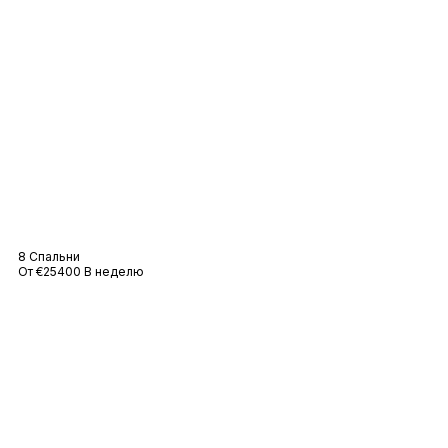
Вилла Romane
8 Спальни
От €25400 В неделю