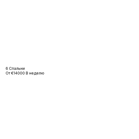
Вилла Мас
6 Спальни
От €14000 В неделю