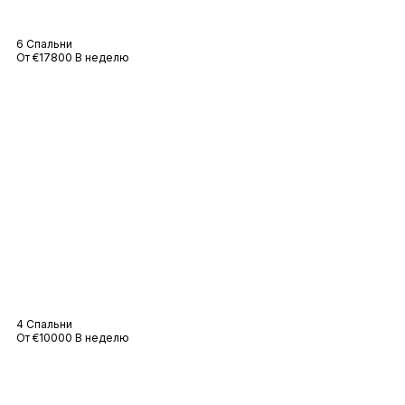
Вилла Хайди
6 Спальни
От €17800 В неделю
Вилла Маре
4 Спальни
От €10000 В неделю