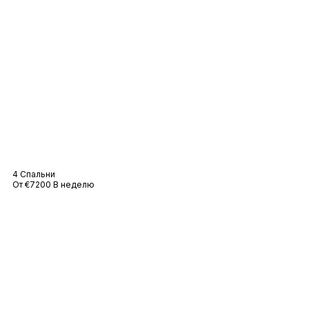
Villa Des Tourterelles
4 Спальни
От €7200 В неделю