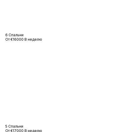
Вилла Амандес
6 Спальни
От €16000 В неделю
Вилла Эскалет
5 Спальни
От €17000 В неделю