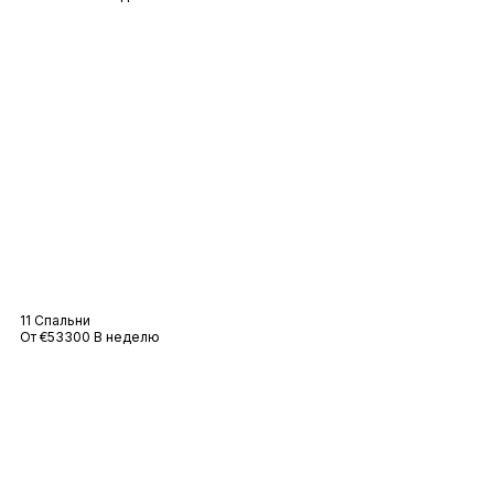
Вилла Gemini
11 Спальни
От €53300 В неделю