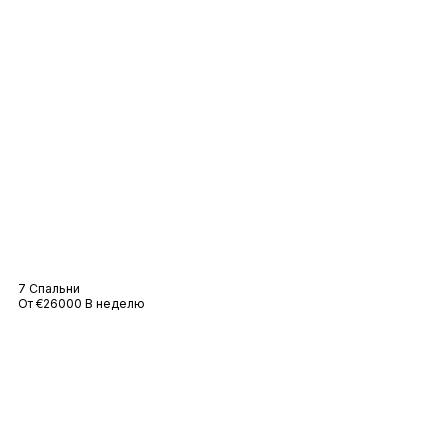
Вилла Лира
7 Спальни
От €26000 В неделю