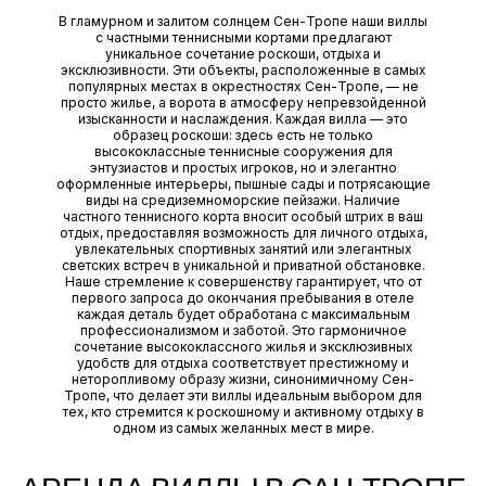
В гламурном и залитом солнцем Сен-Тропе наши виллы
с частными теннисными кортами предлагают
уникальное сочетание роскоши, отдыха и
эксклюзивности. Эти объекты, расположенные в самых
популярных местах в окрестностях Сен-Тропе, — не
просто жилье, а ворота в атмосферу непревзойденной
изысканности и наслаждения. Каждая вилла — это
образец роскоши: здесь есть не только
высококлассные теннисные сооружения для
энтузиастов и простых игроков, но и элегантно
оформленные интерьеры, пышные сады и потрясающие
виды на средиземноморские пейзажи. Наличие
частного теннисного корта вносит особый штрих в ваш
отдых, предоставляя возможность для личного отдыха,
увлекательных спортивных занятий или элегантных
светских встреч в уникальной и приватной обстановке.
Наше стремление к совершенству гарантирует, что от
первого запроса до окончания пребывания в отеле
каждая деталь будет обработана с максимальным
профессионализмом и заботой. Это гармоничное
сочетание высококлассного жилья и эксклюзивных
удобств для отдыха соответствует престижному и
неторопливому образу жизни, синонимичному Сен-
Тропе, что делает эти виллы идеальным выбором для
тех, кто стремится к роскошному и активному отдыху в
одном из самых желанных мест в мире.