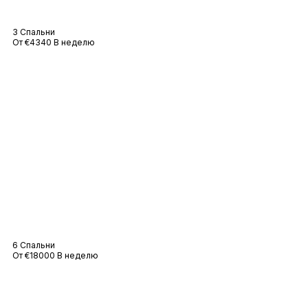
Вилла Eloide
3 Спальни
От €4340 В неделю
Вилла Messarde
6 Спальни
От €18000 В неделю