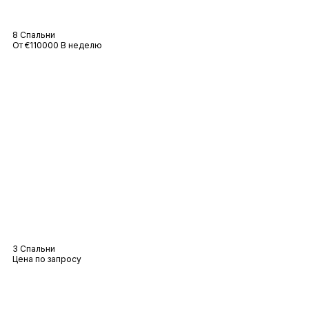
Вилла Zen Gardens
8 Спальни
От €110000 В неделю
Пляжное бунгало
3 Спальни
Цена по запросу