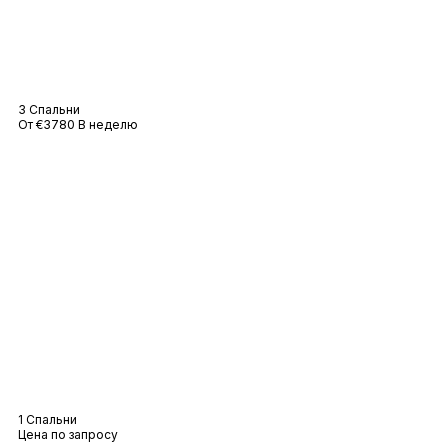
Вилла Сильви
3 Спальни
От €3780 В неделю
Вилла «Элоиза
1 Спальни
Цена по запросу