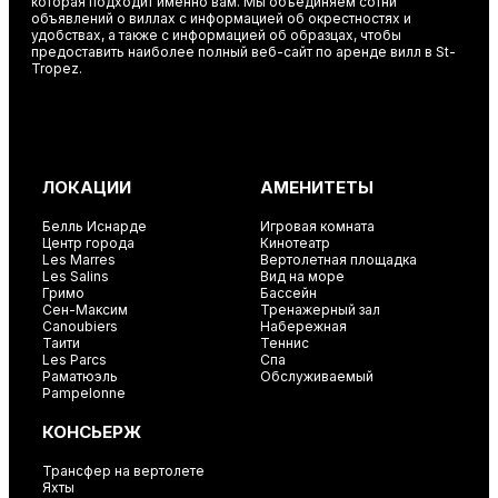
которая подходит именно вам. Мы объединяем сотни
объявлений о виллах с информацией об окрестностях и
удобствах, а также с информацией об образцах, чтобы
предоставить наиболее полный веб-сайт по аренде вилл в St-
Tropez.
ЛОКАЦИИ
АМЕНИТЕТЫ
Белль Иснарде
Игровая комната
Центр города
Кинотеатр
Les Marres
Вертолетная площадка
Les Salins
Вид на море
Гримо
Бассейн
Сен-Максим
Тренажерный зал
Canoubiers
Набережная
Таити
Теннис
Les Parcs
Спа
Раматюэль
Обслуживаемый
Pampelonne
КОНСЬЕРЖ
Трансфер на вертолете
Яхты