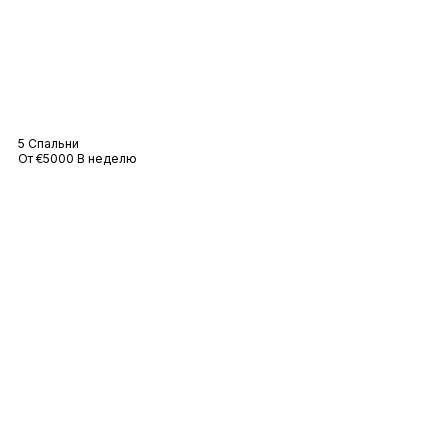
Вилла Гольф
5 Спальни
От €5000 В неделю
Вилла «Моряк