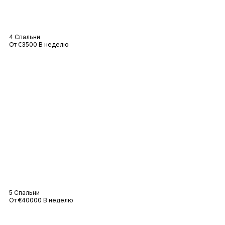
Вилла Adeline
4 Спальни
От €3500 В неделю
Вилла Oxygène
5 Спальни
От €40000 В неделю