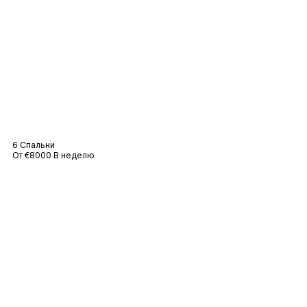
Вилла Гримо
6 Спальни
От €8000 В неделю