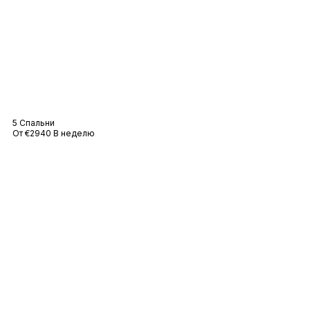
Вилла «Амели
5 Спальни
От €2940 В неделю