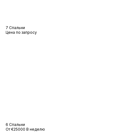
Вилла Багамы
7 Спальни
Цена по запросу
Вилла Canebiers
6 Спальни
От €25000 В неделю