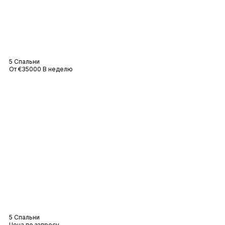
Вилла Виктория
5 Спальни
От €35000 В неделю
Вилла Грейс
5 Спальни
Цена по запросу