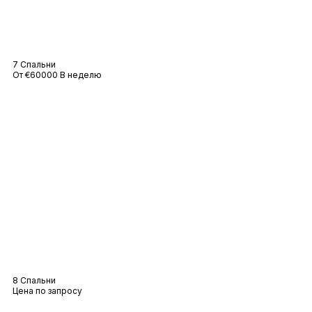
Вилла Ama
7 Спальни
От €60000 В неделю
Вилла Pampelonne
8 Спальни
Цена по запросу