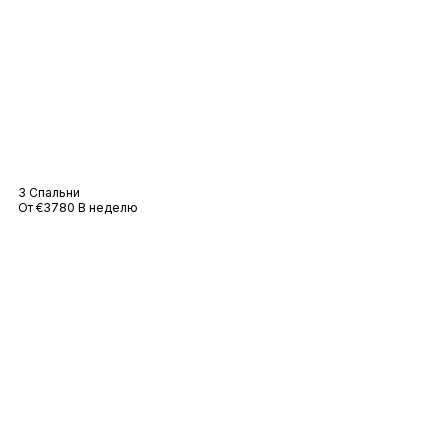
Вилла Сильви
3 Спальни
От €3780 В неделю