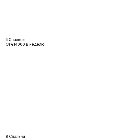
Вилла Сент-Анн
5 Спальни
От €14000 В неделю
Вилла Сент-Джеймс
8 Спальни