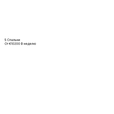
Вилла Nathalie
5 Спальни
От €10200 В неделю
Вилла Eléa