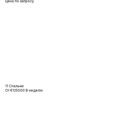
Цена по запросу
Вилла Les Carles
11 Спальни
От €125000 В неделю