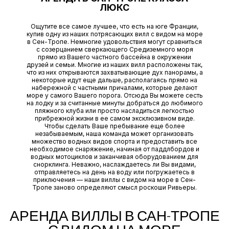
ЛЮКС
Ощутите все самое лучшее, что есть на юге Франции,
купив одну из наших потрясающих вилл с видом на море
в Сен-Тропе. Немногие удовольствия могут сравниться
с созерцанием сверкающего Средиземного моря
прямо из Вашего частного бассейна в окружении
друзей и семьи. Многие из наших вилл расположены так,
что из них открываются захватывающие дух панорамы, а
некоторые идут еще дальше, располагаясь прямо на
набережной с частными причалами, которые делают
море у самого Вашего порога. Отсюда Вы можете сесть
на лодку и за считанные минуты добраться до любимого
пляжного клуба или просто насладиться легкостью
прибрежной жизни в ее самом эксклюзивном виде.
Чтобы сделать Ваше пребывание еще более
незабываемым, наша команда может организовать
множество водных видов спорта и предоставить все
необходимое снаряжение, начиная от паддлбордов и
водных мотоциклов и заканчивая оборудованием для
снорклинга. Неважно, наслаждаетесь ли Вы видами,
отправляетесь на день на воду или погружаетесь в
приключения — наши виллы с видом на море в Сен-
Тропе заново определяют смысл роскоши Ривьеры.
АРЕНДА ВИЛЛЫ В САН-ТРОПЕ