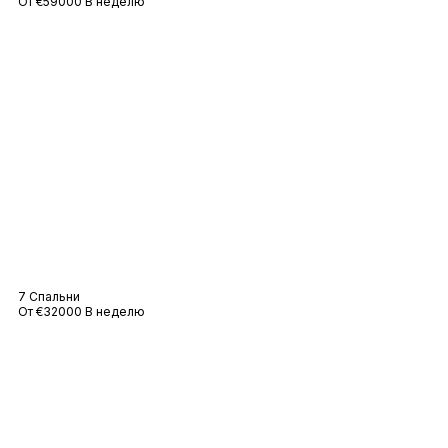
От €59000 В неделю
Вилла Франсин
7 Спальни
От €32000 В неделю