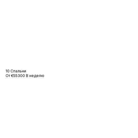
Вилла Аннет
10 Спальни
От €55300 В неделю