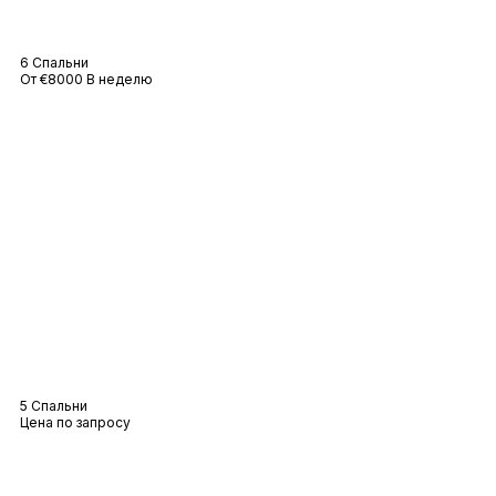
Вилла Гримо
6 Спальни
От €8000 В неделю
Вилла «Лилия
5 Спальни
Цена по запросу