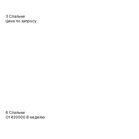
Пляжное бунгало
3 Спальни
Цена по запросу
Вилла Taha
6 Спальни
От €20000 В неделю