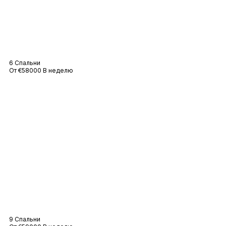
Вилла Констанция
6 Спальни
От €58000 В неделю
Вилла Рубин
9 Спальни