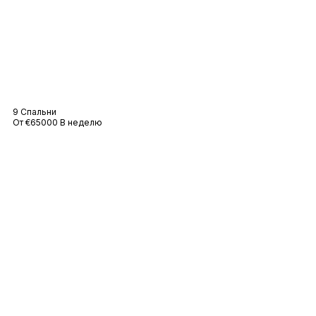
Вилла Агава
9 Спальни
От €65000 В неделю
Вилла Матильда