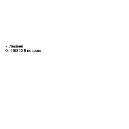
Вилла Шарлен
7 Спальни
От €18800 В неделю
Вилла Cyrus