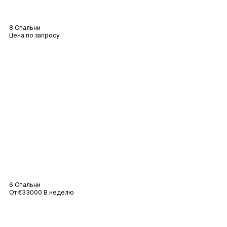
Вилла Атакама
8 Спальни
Цена по запросу
Вилла Макко
6 Спальни
От €33000 В неделю