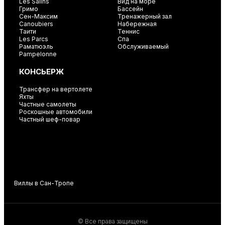
Les Salins
Вид на море
Гримо
Бассейн
Сен-Максим
Тренажерный зал
Canoubiers
Набережная
Таити
Теннис
Les Parcs
Спа
Раматюэль
Обслуживаемый
Pampelonne
КОНСЬЕРЖ
Трансфер на вертолете
Яхты
Частные самолеты
Роскошные автомобили
Частный шеф-повар
Виллы в Сан-Тропе
В
© Все права защищены