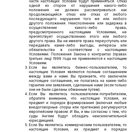
части настоящих Условий будут применяться. Отказ
одной из сторон от нарушения какого-либо
положения не должен рассматриваться как
продолжающийся отказ или отказ от любого
последующего нарушения того же или любого
другого положения. Неисполнение или задержка в
осуществлении какого-либо права,
предусмотренного настоящими Условиями, не
препятствует осуществлению этого или любого
другого права. Вы не имеете права переуступать или
передавать какие-либо выгоды, интересы или
обязательства в соответствии с настоящими
Условиями. Положения Закона о контрактах (правах
третьих лиц) 1999 года не применяются к настоящим
Условиям.
Если вы являетесь бизнес-пользователем, то
настоящие Условия являются полным соглашением
между вами и нами. Вы признаете, что заключили
настоящее соглашение, не полагаясь на какие-либо
гарантии или заявления, сделанные нами (если только
они не были сделаны обманным путем).
Если Вы являетесь пользователем-потребителем,
обратите внимание, что настоящие Условия, их
предмет и порядок формирования (включая любые
внедоговорные споры или претензии) регулируются
европейским правом. И Вы, и мы согласны с тем, что
суды Англии будут обладать неисключительной
юрисдикцией.
Если Вы являетесь коммерческим пользователем, то
настоящие Условия, их предмет и порядок