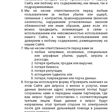
Сайту или любому его содержимому, как явные, так и
подразумеваемые.
Мы не несем ответственности перед любым
пользователем за любые убытки или ущерб,
связанные с контрактом, правонарушением (включая
халатность), нарушением установленных законом
обязанностей или иным образом, даже если это
можно предвидеть, возникающие в связи с
использованием или невозможностью использования
нашего Сайта, а также с использованием или
доверием к любому содержанию, размещенному на
нашем Сайте.
Мы не несем ответственности перед вами за:
любые непрямые, косвенные, специальные
или штрафные убытки, ущерб, затраты и
расходы;
потеря прибыли, продаж или выручки;
потеря бизнеса;
потеря репутации;
истощение гудвилла; или
потеря, повреждение или порча данных.
Когда вы используете форму «Проверить наличие» на
этом Сайте для запроса о виллах и услугах, ваши
данные (включая адрес электронной почты) будут
сохранены нами и переданы нашим партнерам, где
ваш запрос будет сопоставлен с соответствующим
третьим лицом. Ваши данные и запрос будут
направлены этой третьей стороне по электронной
почте для оказания дальнейшей помощи в решении
вашего вопроса.