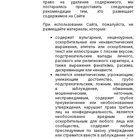
право на удаление содержимого, мы
постарались предоставить следующие
рекомендации тем, кто размещает
содержимое на Сайте.
При использовании Сайта, пожалуйста, не
размещайте материалы, которые:
содержит вульгарные, нецензурные,
оскорбительные или ненавистнические
выражения, эпитеты или оскорбления,
текст или иллюстрации с плохим вкусом,
подстрекательские выпады личного,
расового или религиозного характера, а
также выражения фанатизма, расизма,
дискриминации или ненависти.
является клеветническим, угрожающим,
унижающим достоинство, грубо
подстрекательским, ложным, вводящим
в заблуждение, обманным,
мошенническим, неточным,
несправедливым, содержит грубое
преувеличение или необоснованные
утверждения, нарушает права третьих
лиц на конфиденциальность, является
необоснованно вредным или
оскорбительным для любого лица или
сообщества, содержит любые
преследуемые по закону утверждения
или стремится ввести в заблуждение или