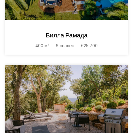
Вилла Рамада
400 м² — 6 спален — €25,700