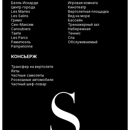
Белль Иснарде
Игровая комната
Центр города
Кинотеатр
Les Marres
Вертолетная площадка
Les Salins
Вид на море
Гримо
Бассейн
Сен-Максим
Тренажерный зал
Canoubiers
Набережная
Таити
Теннис
Les Parcs
Спа
Раматюэль
Обслуживаемый
Pampelonne
КОНСЬЕРЖ
Трансфер на вертолете
Яхты
Частные самолеты
Роскошные автомобили
Частный шеф-повар