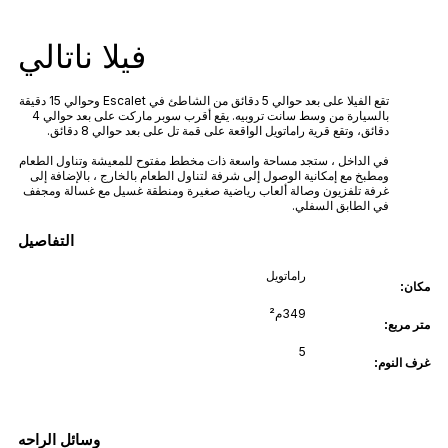
فيلا ناتالي
تقع الفيلا على بعد حوالي 5 دقائق من الشاطئ في Escalet وحوالي 15 دقيقة
بالسيارة من وسط سانت تروبيه. يقع أقرب سوبر ماركت على بعد حوالي 4
دقائق، وتقع قرية راماتويل الواقعة على قمة تل على بعد حوالي 8 دقائق.
في الداخل ، ستجد مساحة واسعة ذات مخطط مفتوح للمعيشة وتناول الطعام
ومطبخ مع إمكانية الوصول إلى شرفة لتناول الطعام بالخارج ، بالإضافة إلى
غرفة تلفزيون وصالة ألعاب رياضية صغيرة ومنطقة غسيل مع غسالة ومجفف
في الطابق السفلي.
التفاصيل
راماتويل
مكان:
349م²
متر مربع:
5
غرف النوم:
وسائل الراحه