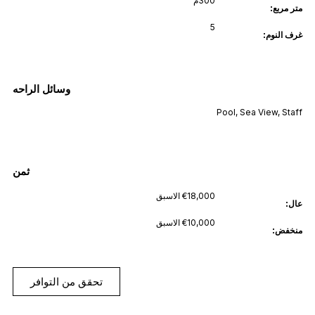
300م²
متر مربع:
5
غرف النوم:
وسائل الراحه
Pool
,
Sea View
,
Staff
ثمن
€18,000 الاسبق
عال:
€10,000 الاسبق
منخفض:
تحقق من التوافر