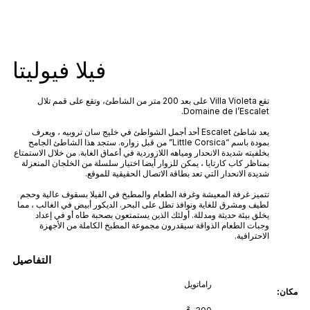
فيلا فيوليتا
تقع Villa Violeta على بعد 200 متر من الشاطئ، وتقع على قمم تلال
Domaine de l’Escalet.
يعد شاطئ Escalet أحد أجمل الشواطئ في خليج سان تروبيه ، ويعرف
بمودة باسم “Little Corsica” من قبل زواره. ستجد هذا الشاطئ الجامح
بخلفيته شديدة الانحدار ومياهه اللازوردية في أعماق الغابة. من خلال الاستمتاع
بمناظر كاب كارتايا ، يمكن للزوار أيضا اختيار سلسلة من الخلجان المنعزلة
شديدة الانحدار التي تعد بطاقة الاتصال الحقيقية للموقع.
تتميز غرفة المعيشة وغرفة الطعام والمطبخ في الفيلا بسقوف عالية وحجم
لطيف ومشرق للغاية ونوافذ تطل على البحر. الديكور أبيض في الغالب ، مما
يخلق بيئة حديثة ومدللة. أولئك الذين يستمتعون بصحبة طاه أو في إعداد
وجبات الطعام الذواقة سيقدرون مجموعة المطبخ الكاملة من الأجهزة
الاحترافية.
التفاصيل
راماتويل
مكان: