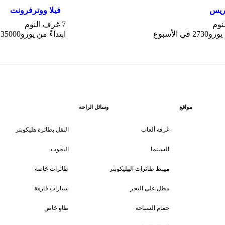
تريس
فيلا ووترفرونت
7 غرف النوم
 في الأسبوع
ابتداءً من يورو35000 في الأسبوع
مواقع
وسائل الراحه
غرفة ألعاب
النقل بطائرة هليكوبتر
السينما
اليخوت
مهبط طائرات الهليكوبتر
طائرات خاصة
مطل على البحر
سيارات فارهة
حمام السباحة
طاهٍ خاص