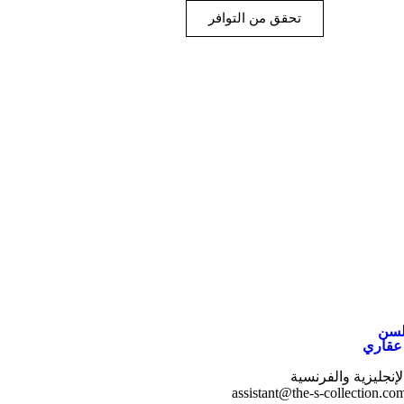
تحقق من التوافر
يلسن
عقاري
لإنجليزية والفرنسية
assistant@the-s-collection.co