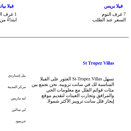
فيلا بريس
فيلا بيا
7 غرف النوم
1 غرف النوم
السعر عند الطلب
ابتداءً من يورو2730
St Tropez Villas
بيل إسناردي
تسهل St-Tropez Villas العثور على الفيلا
المناسبة لك في سانت تروبيه. نحن نجمع بين
مركز المدينة
مئات قوائم الفلل مع معلومات الحي
والمرافق وتجارب العينات لتقديم موقع
ليه ماريس
إيجار فلل سانت تروبيز الأكثر شمولا.
لي سالين
جريمود