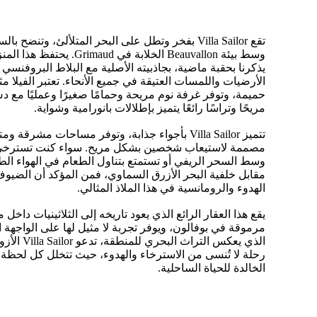
تقع Villa Sailor بفخر وتطل على البحر المتلألئ، وتنضح 
وسط بيئة Beauvallon الخلابة في maud
يذكرنا بحقبة ماضية، بجاذبيته الأصلية مع البلاط البروفنسي 
الأرضيات واللمسات العتيقة في جميع الأنحاء. تعتبر الفيلا م
حميمة، وتوفر غرفة نوم مريحة وحمامًا صغيرًا وعمليًا مع د
مريحًا وتراسًا رائعًا يتميز بإطلالات بانورامية وشواية.
تتميز Villa Sailor بأجواء جذابة، وتوفر مساحات مشرقة 
مصممة لاستيعاب شخصين بشكل مريح. سواء كنت تسترخي
وسط السحر الريفي أو تستمتع بتناول الطعام في الهواء ال
مقابل خلفية البحر الأزرق السماوي، فمن المؤكد أن الضي
الهدوء والرومانسية في هذا الملاذ المثالي.
يقع هذا العقار الرائع الذي يعود تاريخه إلى الثلاثينيات داخل
مرموقة في بوفالون، ويوفر تجربة لا مثيل لها على الواجهة ا
الذي يعكس التراث ا
رحلة لا تُنسى من الاسترخاء والهدوء، حيث تتخلل كل لحظة م
الخالدة للحياة الساحلية.