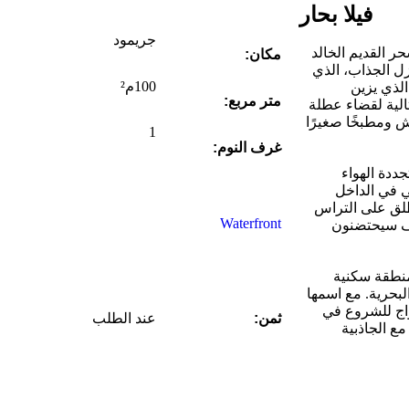
فيلا بحار
جريمود
بالسحر القديم الخالد
مكان:
Gri. يحتفظ هذا المنزل الجذاب، الذي
100م²
الذي يزين
متر مربع:
ثالية لقضاء عطلة
ش ومطبخًا صغيرًا
1
غرف النوم:
ومتجددة الهواء
 في الداخل
طلق على التراس
Waterfront
وف سيحتضنون
 منطقة سكنية
لبحرية. مع اسمها
لبحري للمنطقة، تدعو Villa Sailor الأزواج للشروع في
ثمن:
عند الطلب
ع الجاذبية