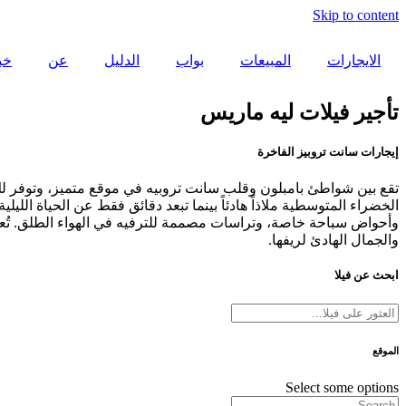
Skip to content
الايجارات
المبيعات
بواب
الدليل
عن
خب
تأجير فيلات ليه ماريس
إيجارات سانت تروبيز الفاخرة
تقع بين شواطئ بامبلون وقلب سانت تروبيه في موقع متميز، وتوفر لك ف
الخضراء المتوسطية ملاذاً هادئاً بينما تبعد دقائق فقط عن الحياة الل
وأحواض سباحة خاصة، وتراسات مصممة للترفيه في الهواء الطلق. تُعدّ ف
والجمال الهادئ لريفها.
ابحث عن فيلا
الموقع
Select some options