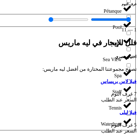
غرف النوم
Pétanque
Pool
11
—
1
فلل للإيجار في ليه ماريس
Sauna
اختيار حصري
Sea View
تصفح مجموعتنا المختارة من أفضل ليه ماريس:
Spa
فيلا لاس بريساس
Staff
7 غرف النوم
السعر عند الطلب
Tennis
فيلا ليلى
Waterfront
5 غرف النوم
السعر عند الطلب