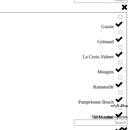
Gassin
Grimaud
La Croix-Valmer
Mougins
Ramatuelle
Pampelonne Beach
وسائل الراحه
Select some options
St Maxime