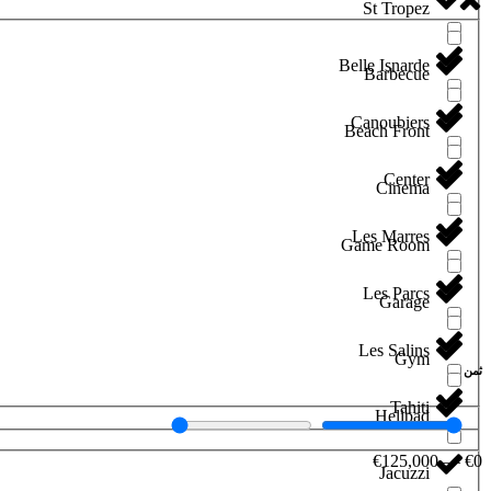
St Tropez
Belle Isnarde
Barbecue
Canoubiers
Beach Front
Center
Cinema
Les Marres
Game Room
Les Parcs
Garage
Les Salins
Gym
ثمن
Tahiti
Helipad
€
125,000
—
€
0
Jacuzzi