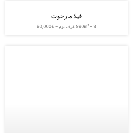
فيلا مارجوت
990m² – 8 غرف نوم – €90,000
فيلا لانا
700m² – 6 غرف نوم – توكيل رسمي
فيلا ميرا
600m² – 8 غرف نوم – €60,000