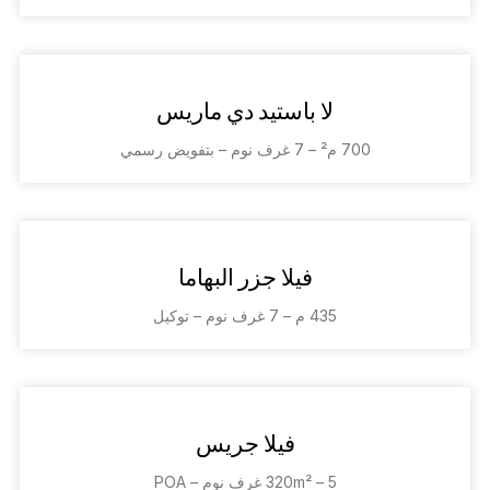
لا باستيد دي ماريس
700 م² – 7 غرف نوم – بتفويض رسمي
فيلا جزر البهاما
435 م – 7 غرف نوم – توكيل
فيلا جريس
320m² – 5 غرف نوم – POA